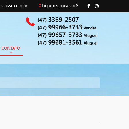
veissc.com.br
Ligamos para você
CONTATO