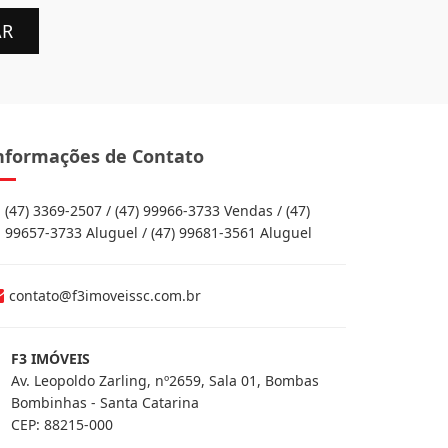
AR
nformações de Contato
(47) 3369-2507 / (47) 99966-3733 Vendas / (47)
99657-3733 Aluguel / (47) 99681-3561 Aluguel
contato@f3imoveissc.com.br
F3 IMÓVEIS
Av. Leopoldo Zarling, nº2659, Sala 01, Bombas
Bombinhas - Santa Catarina
CEP: 88215-000