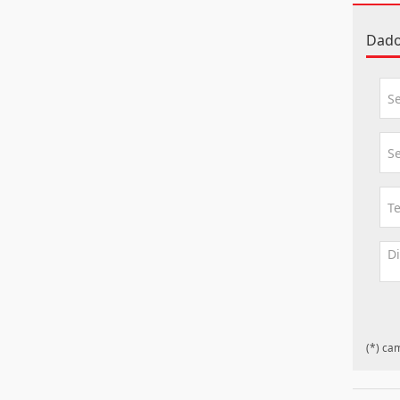
Dado
(*) ca