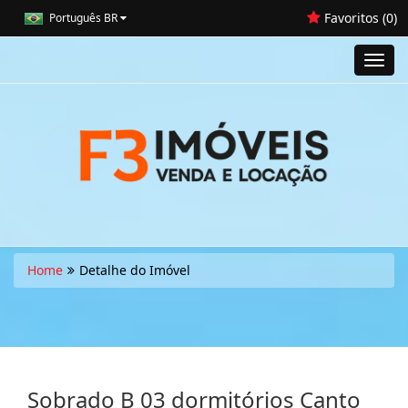
Favoritos (
0
)
Português BR
Toggl
navig
Home
Detalhe do Imóvel
Sobrado B 03 dormitórios Canto