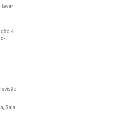
 lavar
ogão 4
ro-
elevisão
a, Sala