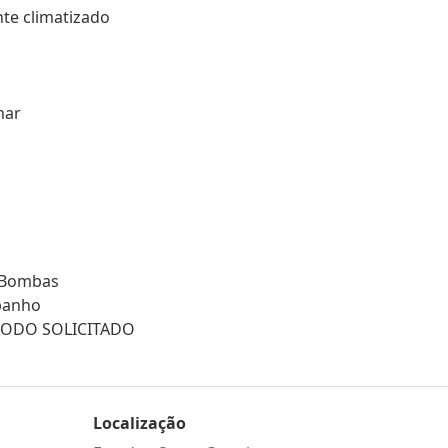
te climatizado
mar
 Bombas
banho
ÍODO SOLICITADO
Localização