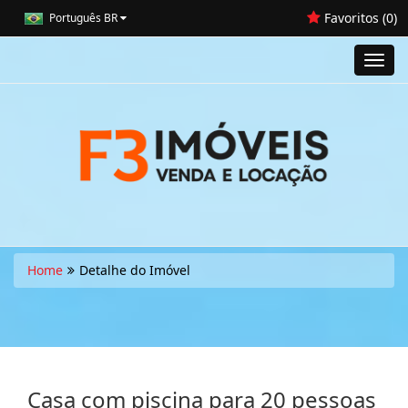
Favoritos (
0
)
Português BR
Toggl
navig
Home
Detalhe do Imóvel
Casa com piscina para 20 pessoas