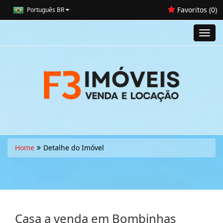
Favoritos (
0
)
Português BR
Toggl
navig
Home
Detalhe do Imóvel
Casa a venda em Bombinhas