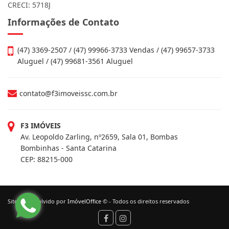
CRECI: 5718J
Informações de Contato
(47) 3369-2507 / (47) 99966-3733 Vendas / (47) 99657-3733
Aluguel / (47) 99681-3561 Aluguel
contato@f3imoveissc.com.br
F3 IMÓVEIS
Av. Leopoldo Zarling, nº2659, Sala 01, Bombas
Bombinhas - Santa Catarina
CEP: 88215-000
Site desenvolvido por
ImóvelOffice
© - Todos os direitos reservados