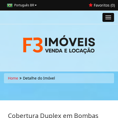
Favoritos (
0
)
Português BR
Toggl
navig
Home
Detalhe do Imóvel
Cobertura Duplex em Bombas