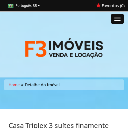
Favoritos (
0
)
Português BR
Toggl
navig
Home
Detalhe do Imóvel
Casa Triplex 3 suítes finamente